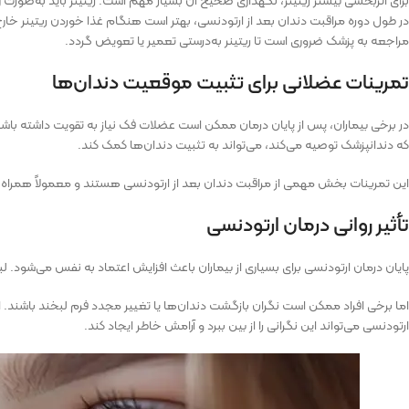
در طول دوره مراقبت دندان بعد از ارتودنسی، بهتر است هنگام غذا خوردن ریتینر خا
مراجعه به پزشک ضروری است تا ریتینر به‌درستی تعمیر یا تعویض گردد.
تمرینات عضلانی برای تثبیت موقعیت دندان‌ها
در برخی بیماران، پس از پایان درمان ممکن است عضلات فک نیاز به تقویت داشته باش
که دندانپزشک توصیه می‌کند، می‌تواند به تثبیت دندان‌ها کمک کند.
این تمرینات بخش مهمی از مراقبت دندان بعد از ارتودنسی هستند و معمولاً همراه با است
تأثیر روانی درمان ارتودنسی
پایان درمان ارتودنسی برای بسیاری از بیماران باعث افزایش اعتماد به نفس می‌شود. لبخن
اما برخی افراد ممکن است نگران بازگشت دندان‌ها یا تغییر مجدد فرم لبخند باشند. ا
ارتودنسی می‌تواند این نگرانی را از بین ببرد و آرامش خاطر ایجاد کند.