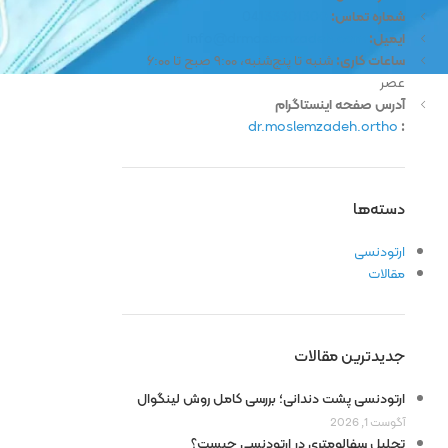
شماره تماس:
04133301300
ایمیل:
info@drmoslemzadeh.com
ساعات کاری:
شنبه تا پنج‌شنبه، ۹:۰۰ صبح تا ۶:۰۰
عصر
آدرس صفحه اینستاگرام
dr.moslemzadeh.ortho
:
دسته‌ها
ارتودنسی
مقالات
جدیدترین مقالات
ارتودنسی پشت دندانی؛ بررسی کامل روش لینگوال
آگوست 1, 2026
تحلیل سفالومتری در ارتودنسی چیست؟