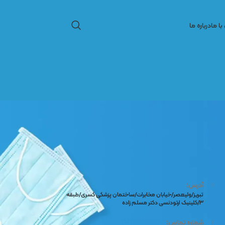
ا ما
درباره ما
تماس با مطب دکتر
آدرس:
تبریز/ولیعصر/خیابان مخابرات/ساختمان پزشکی کسری/طبقه
۳/کلینیک ارتودنسی دکتر مسلم زاده
شماره تماس:
04133301200